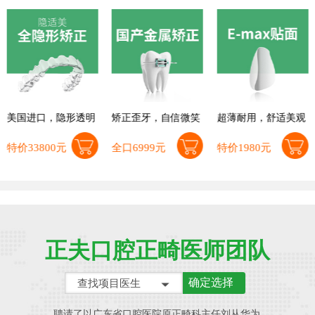
美国进口，隐形透明
矫正歪牙，自信微笑
超薄耐用，舒适美观
特价33800元
全口6999元
特价1980元
正夫口腔正畸医师团队
确定选择
查找项目医生
聘请了以广东省口腔医院原正畸科主任刘从华为