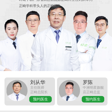
正畸学科带头人的正畸团队
刘从华
罗陈
主任医师
中洲明星旗舰
正畸总院长
店正畸总监
预约医生
预约医生