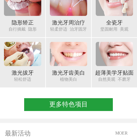
隐形矫正
激光牙周治疗
全瓷牙
自行摘戴 隐形
轻柔舒适 治牙固牙
坚固耐用 美观
激光拔牙
激光牙齿美白
超薄美学牙贴面
轻松舒适
植物美白
自然美观 不磨牙
更多特色项目
最新活动
MOER