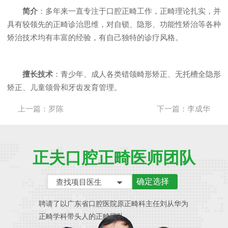
简介
：多年来一直专注于口腔正畸工作，正畸理论扎实，并
具有较领先的正畸诊治思维，对自锁、隐形、功能性矫治等各种
矫治技术均有丰富的经验，有自己独特的诊疗风格。
擅长技术
：青少年、成人各类错颌畸形矫正、无托槽全隐形
矫正、儿童颌骨和牙齿发育管理。
上一篇：
罗陈
下一篇：
李成华
正夫口腔正畸医师团队
确定选择
查找项目医生
聘请了以广东省口腔医院原正畸科主任刘从华为
正畸学科带头人的正畸团队