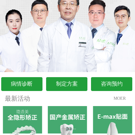
病情诊断
制定方案
咨询预约
最新活动
MOER