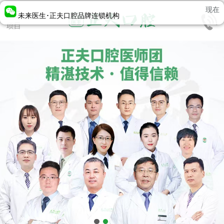
现在
未来医生･正夫口腔品牌连锁机构