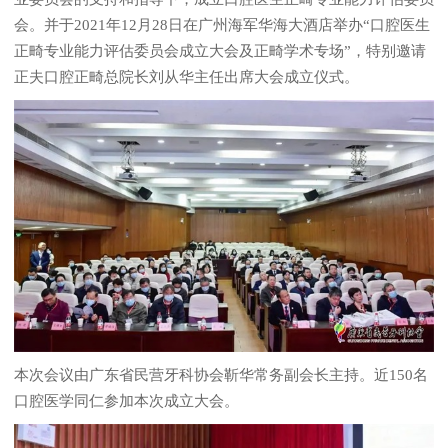
会。并于2021年12月28日在广州海军华海大酒店举办“口腔医生
正畸专业能力评估委员会成立大会及正畸学术专场”，特别邀请
正夫口腔正畸总院长刘从华主任出席大会成立仪式。
本次会议由广东省民营牙科协会靳华常务副会长主持。近150名
口腔医学同仁参加本次成立大会。