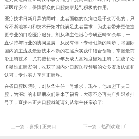
证医疗安全，保障群众的口腔健康起到积极的作用。
医疗技术日新月异的同时，患者面临的疾病也是千变万化的，只
有不断地学习和技术开拓才能满足患者需求，为患者带来更便捷
更专业的口腔医疗服务。刘从华主任潜心专研正畸30余年，一
直保持与行业的协同发展，从没有停下专研创新的脚步，将国际
国内的主流及最新技术不断的在临床实践中结合创新，掌握最前
沿正畸技术，尤其擅长青少年及成人高难度疑难正畸，完成了众
多疑难正畸案例，收获了国内外口腔医疗领域的众多资质认证和
认可，专业实力享誉正畸界。
在省口腔医院时，刘从华主任一号难求，现在，他加盟正夫口
腔，为深圳的市民朋友们带来了福音，大家不必再去广州艰难挂
号了，直接来正夫口腔就能请刘从华主任亲诊了!
上一篇：
喜报 | 正夫口
下一篇：
热烈欢迎 | 广