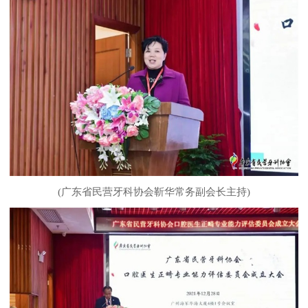
(广东省民营牙科协会靳华常务副会长主持)