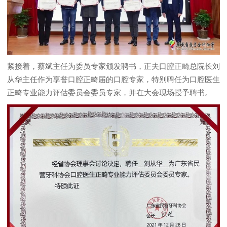
紧接着，蔡斌主任为委员专家颁发聘书，正夫口腔正畸总院长刘
从华主任作为享誉口腔正畸届的口腔专家，特别聘任为口腔医生
正畸专业能力评估委员会委员专家，并在大会现场授予聘书。